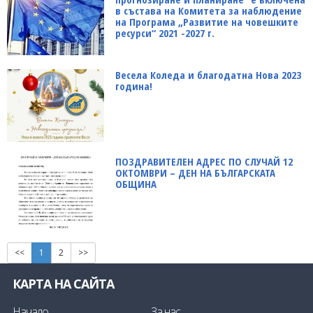
в състава на Комитета за наблюдение
на Програма „Развитие на човешките
ресурси“ 2021 -2027 г.
Весела Коледа и благодатна Нова 2023
година!
ПОЗДРАВИТЕЛЕН АДРЕС ПО СЛУЧАЙ 12
ОКТОМВРИ – ДЕН НА БЪЛГАРСКАТА
ОБЩИНА
<<
1
2
>>
КАРТА НА САЙТА
Начало
За нас