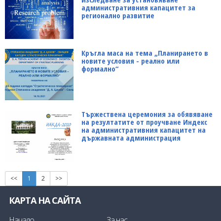
административния капацитет за
регионално развитие
Кръгла маса на тема „Планирането в
новите условия - реално или
формално“
Тържествена церемония за обявяване
на резултатите от проучване Индекс
на административния капацитет на
държавната администрация
<<
1
2
>>
КАРТА НА САЙТА
Начало
За нас