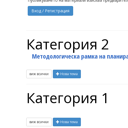
Публикуването на материали изисква предварител
Вход / Регистрация
Категория 2
Методологическа рамка на планира
виж всички
Нова тема
Категория 1
виж всички
Нова тема