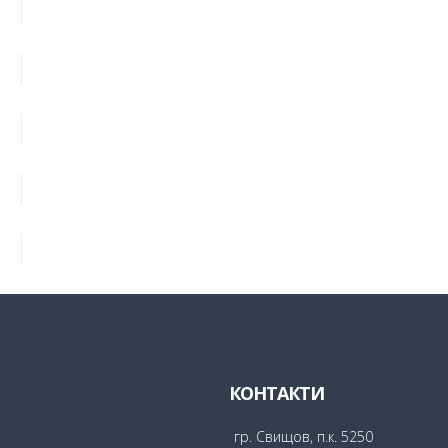
КОНТАКТИ
гр. Свищов, п.к. 5250