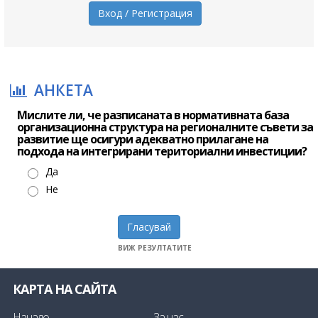
Вход / Регистрация
АНКЕТА
Мислите ли, че разписаната в нормативната база
организационна структура на регионалните съвети за
развитие ще осигури адекватно прилагане на
подхода на интегрирани териториални инвестиции?
Да
Не
Гласувай
ВИЖ РЕЗУЛТАТИТЕ
КАРТА НА САЙТА
Начало
За нас