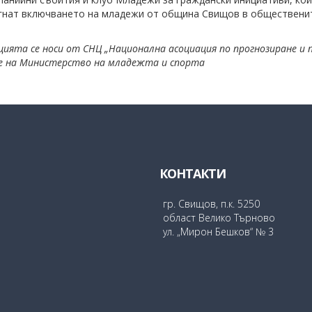
огнат включването на младежи от община Свищов в общественит
ията се носи от СНЦ „Национална асоциация по прогнозиране и 
ще на Министерство на младежта и спорта
КОНТАКТИ
гр. Свищов, п.к. 5250
област Велико Търново
ул. „Мирон Бешков“ № 3