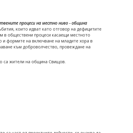
твените процеси на местно ниво - община
събития, които идват като отговор на дефицитите
им в обществени процеси касаещи местното
о и формите на включване на младите хора в
рчаване към доброволчество, провеждане на
то са жители на община Свищов.
о са част от проектните дейности, се очаква да