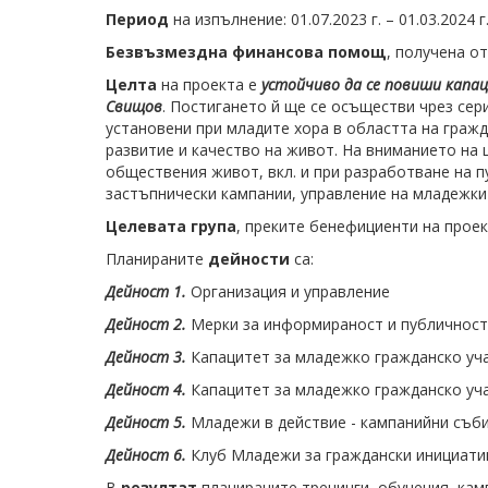
Период
на изпълнение: 01.07.2023 г. – 01.03.2024 г
Безвъзмездна финансова помощ
, получена о
Целта
на проекта е
устойчиво да се повиши капа
Свищов
. Постигането й ще се осъществи чрез сер
установени при младите хора в областта на граж
развитие и качество на живот. На вниманието на 
обществения живот, вкл. и при разработване на 
застъпнически кампании, управление на младежки 
Целевата група
, преките бенефициенти на проек
Планираните
дейности
са:
Дейност 1.
Организация и управление
Дейност 2.
Мерки за информираност и публичност
Дейност 3.
Капацитет за младежко гражданско уча
Дейност 4.
Капацитет за младежко гражданско уча
Дейност 5.
Младежи в действие - кампанийни съб
Дейност 6.
Клуб Младежи за граждански инициати
В
резултат
планираните тренинги, обучения, кам