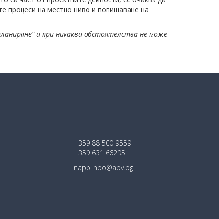
е процеси на местно ниво и повишаване на
планиране“ и при никакви обстоятелства не може
+359 88 500 9559
+359 631 66295
napp_npo@abv.bg