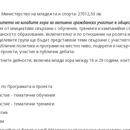
.
т Министерство на младежта и спорта: 27012,50 лв.
цитета на младите хора за активно гражданско участие в общес
ия от инициативи свързани с обучения, тренинги и кампанийни 
данското образование, включително и по отношение на ролята 
целевите групи ще бъдат представени теми свързани с участиет
публични политики и програми на местно ниво, подкрепа и насъ
проекти, участие в публични дебати.
тните дейности, включва млади хора между 16 и 29 години, кои
 по Програмата и проекта
стие - тематични обучения
стие - тематични тренинги
ития
ви
панийни събития и клуб Младежи за граждански инициативи, коит